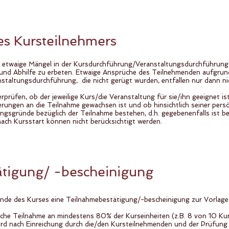
es Kursteilnehmers
t, etwaige Mängel in der Kursdurchführung/Veranstaltungsdurchführung
 und Abhilfe zu erbeten. Etwaige Ansprüche des Teilnehmenden aufgru
taltungsdurchführung, die nicht gerügt wurden, entfallen nur dann ni
.
prüfen, ob der jeweilige Kurs/die Veranstaltung für sie/ihn geeignet is
rungen an die Teilnahme gewachsen ist und ob hinsichtlich seiner pers
ngsgründe bezüglich der Teilnahme bestehen, d.h. gegebenenfalls ist be
nach Kursstart können nicht berücksichtigt werden.
ätigung/ -bescheinigung
nde des Kurses eine Teilnahmebestätigung/-bescheinigung zur Vorlage 
liche Teilnahme an mindestens 80% der Kurseinheiten (z.B. 8 von 10 Kur
rd nach Einreichung durch die/den Kursteilnehmenden und der Prüfung 