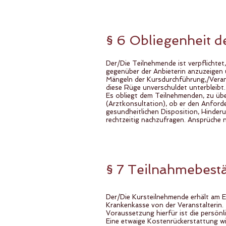
§ 6 Obliegenheit d
Der/Die Teilnehmende ist verpflichte
gegenüber der Anbieterin anzuzeigen
Mängeln der Kursdurchführung,/Verans
diese Rüge unverschuldet unterbleibt
Es obliegt dem Teilnehmenden, zu über
(Arztkonsultation), ob er den Anforde
gesundheitlichen Disposition, Hinderu
rechtzeitig nachzufragen. Ansprüche 
§ 7 Teilnahmebest
Der/Die Kursteilnehmende erhält am E
Krankenkasse von der Veranstalterin.
Voraussetzung hierfür ist die persön
Eine etwaige Kostenrückerstattung wi