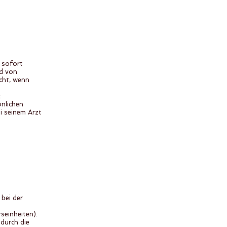
 sofort
nd von
cht, wenn
t
önlichen
i seinem Arzt
bei der
seinheiten).
durch die