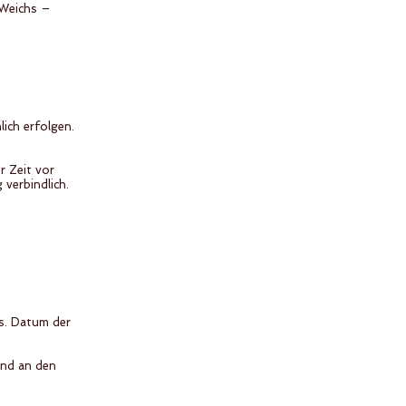
 Weichs –
ich erfolgen.
r Zeit vor
verbindlich.
s. Datum der
end an den