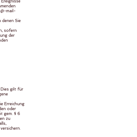
 Ereignisse
nehmenden
 @-mail-
n denen Sie
n, sofern
tung der
unden
Dies gilt für
gene
ie Erreichung
äden oder
it gem. § 6
gen zu
lls,
versichern.