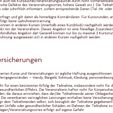
ilt auch bei Kursausfall/Veranstaltungsausfall durch nicht vorhersehbare
chnische Defekte des Veranstaltungsortes, höhere Gewalt etc.). Die Teil
oder schriftlich informiert, sofern entsprechende Daten (Tel.-Nr. oder
rfragt und gilt damit als hinterlegte Kontaktdaten. Für Kursstunden, a
folgt keine Gebührenerstattung.
nen in anderen Kursen (innerhalb eines Kursblock) nachgeholt werde
ekt mit der Veranstalterin. Dieses Angebot ist eine freiwillige Zusatzleis
verbindliches Angebot dar! Generell können nur bis zu maximal 3 Kursst
 Rechnung ausgewiesen ist) in anderen Kursen nachgeholt werden.
ersicherungen
sierten Kurse und Veranstaltungen ist jegliche Haftung ausgeschlossen. 
Wertgegenständen – Handy, Bargeld, Schmuck, Kleidung, personenbezo
icht für einen bestimmten Erfolg der Teilnahme, insbesondere nicht für d
sundheitlichen Effekts. Die Veranstalterin haftet nicht für Körpersch
, die daraus entstehen, dass der/die Teilnehmende seiner Obliegenhe
Die vereinbarten vertraglichen Leistungen enthalten keine Versicherun
t dem Teilnehmenden selbst, sich bezüglich der Teilnahme gegebenenfa
gen Unfalls oder gesundheitlicher Schäden, im Rahmen der Teilnahme zu 
agen/Veranstaltungsortes erfolgt auf eigene Gefahr.