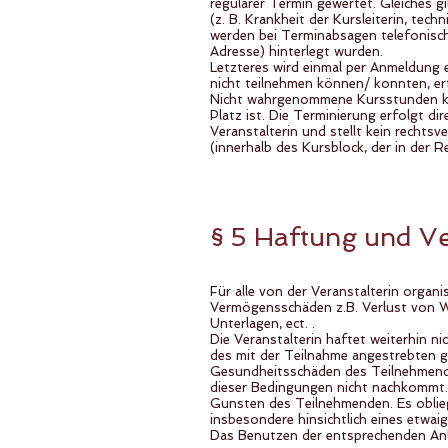
regulärer Termin gewertet. Gleiches g
(z. B. Krankheit der Kursleiterin, te
werden bei Terminabsagen telefonisch 
Adresse) hinterlegt wurden.
Letzteres wird einmal per Anmeldung e
nicht teilnehmen können/ konnten, er
Nicht wahrgenommene Kursstunden kön
Platz ist. Die Terminierung erfolgt dir
Veranstalterin und stellt kein rechts
(innerhalb des Kursblock, der in der
§ 5 Haftung und V
Für alle von der Veranstalterin organi
Vermögensschäden z.B. Verlust von 
Unterlagen, ect. .
Die Veranstalterin haftet weiterhin n
des mit der Teilnahme angestrebten ge
Gesundheitsschäden des Teilnehmenden
dieser Bedingungen nicht nachkommt. 
Gunsten des Teilnehmenden. Es oblieg
insbesondere hinsichtlich eines etwai
Das Benutzen der entsprechenden Anl