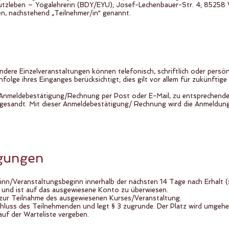
Kautzleben – Yogalehrerin (BDY/EYU); Josef-Lechenbauer-Str. 4; 85258
en, nachstehend „Teilnehmer/in“ genannt.
ere Einzelveranstaltungen können telefonisch, schriftlich oder persönl
olge ihres Einganges berücksichtigt; dies gilt vor allem für zukünftige
 Anmeldebestätigung/Rechnung per Post oder E-Mail, zu entsprechende
gesandt. Mit dieser Anmeldebestätigung/ Rechnung wird die Anmeldung 
ngungen
nn/Veranstaltungsbeginn innerhalb der nächsten 14 Tage nach Erhalt (
 und ist auf das ausgewiesene Konto zu überwiesen.
 zur Teilnahme des ausgewiesenen Kurses/Veranstaltung.
schluss des Teilnehmenden und legt § 3 zugrunde. Der Platz wird umgeh
f der Warteliste vergeben.