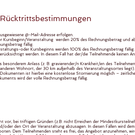
/Rücktrittsbestimmungen
ausgewiesene @-Mail-Adresse erfolgen.
vor Kursbeginn/Veranstaltung werden 20% des Rechnungsbetrag und 
ngsbetrag fällig.
nstaltungs-oder Kursbeginns werden 100% des Rechnungsbetrag fällig.
erücksichtigt werden. In diesem Fall hat der/die Teilnehmende keinen A
besonderem Anlass (z. B. gravierender/n Krankheit/en des Teilnehme
n anderen Wohnort, der 30 km außerhalb des Veranstaltungsortes liegt).
Dokumenten ist hierbei eine kostenlose Stornierung möglich – zeitlich
uments wird der volle Rechnungsbetrag fällig.
ht vor, bei triftigen Gründen (z.B. nicht Erreichen der Mindestkursteiln
/oder den Ort der Veranstaltung abzusagen. In diesen Fällen wird dem
boten. Dem Teilnehmenden steht es frei, das Angebot anzunehmen, wird